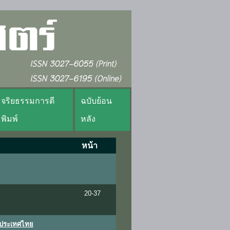
จริยธรรมการตี
ฉบับย้อน
พิมพ์
หลัง
หน้า
20-37
ในประเทศไทย