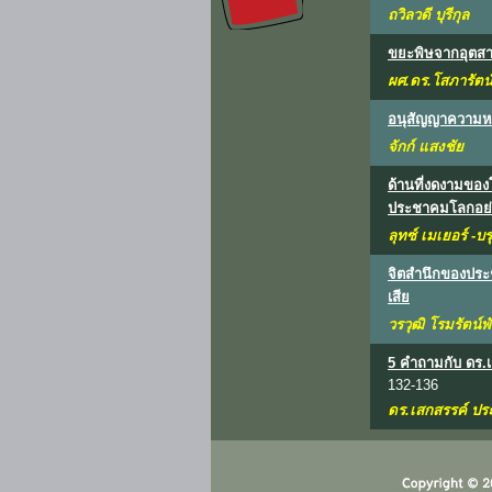
ถวิลวดี บุรีกุล
ขยะพิษจากอุตสา
ผศ.ดร.โสภารัตน์
อนุสัญญาความห
จักก์ แสงชัย
ด้านที่งดงามขอ
ประชาคมโลกอย่
ลุทซ์ เมเยอร์ -บร
จิตสำนึกของประช
เสีย
วรวุฒิ โรมรัตน์พั
5 คำถามกับ ดร.เ
132-136
ดร.เสกสรรค์ ประ