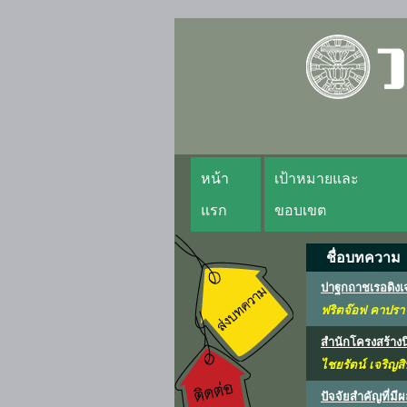
หน้า
เป้าหมายและ
แรก
ขอบเขต
ชื่อบทความ
ปาฐกถาชเรอดิงเจ
ฟริตจ๊อฟ คาปรา
สำนักโครงสร้าง
ไชยรัตน์ เจริญส
ปัจจัยสำคัญที่