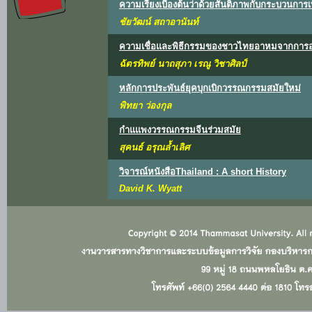
ความเรียงเบื้องต้นว่าด้วยสันติภาพกับกระบวนการ
ชัยวัฒน์ สถาอานันท์
ความเชื่อและพิธีกรรมของชาวไทยอาหมจากการอ
ฉัตรทิพย์ นาถสุภา เรณู วิชาศิลป์
หลักการประพันธ์ยุคบุกเบิกวรรณกรรมสมัยใหม่
พิทยา ว่องกุล
กำแแพงวรรณกรรมจีนร่วมสมัย
สุคนธ์ อรุณล้ำเลิศ
วิจารณ์หนังสือThailand : A short History
David K. Wyatt