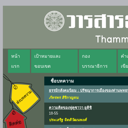
หน้า
เป้าหมายและ
กอง
คำแ
แรก
ขอบเขต
บรรณาธิการ
เขี
ชื่อบทความ
ธรรมิกสังคมนิยม : ปรัชญาการเมืองของท่านพุท
ภัทรพร สิริกาญจน
ความคิดของฟูคูซาวา ยูคิชิ
18-55
ประเสริฐ จิตติวัฒนพงศ์