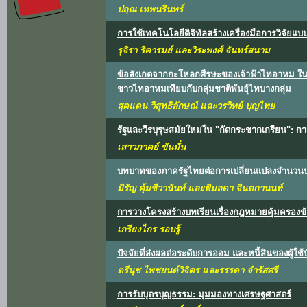
ปฤณ เทพนรินทร์
การใช้เทคโนโลยีดิจิทัลสร้างเครื่องมือการวิจัย
รุจิรา ริคารมย์ และวิระพงศ์ จันทร์สนาม
ข้อสังเกตจากกะโหลกศีรษะของเจ้าฟ้าไทอาหม ในม่
ชาวไทอาหมเทียบกับกลุ่มชาติพันธุ์ไทบางกลุ่ม
สุดแดน วิสุทธิลักษณ์ และวรวิทย์ บุญไทย
รัฐและวีรบุรุษสมัยใหม่ใน "กัดกระชากเกรียน": 
เสาวภาคย์ ขันมั่น
บทบาทของภาครัฐไทยต่อการเปลี่ยนแปลงจำนวนป
มิรัญ คุ้มชีวานันท์ และพิมลดา จินตกานนท์
การวางโครงสร้างบทเรียนเรื่องกฎหมายคุ้มครองข้
เกรียงไกร รอบรู้
ปัจจัยที่ส่งผลต่อระดับการออม และหนี้สินของผู้ใช
ตรีนุช ไพชยนต์วิจิตร และรรรดา จำรัสศรี
การรับบุตรบุญธรรม: มุมมองทางเศรษฐศาสตร์