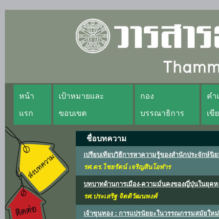
หน้า
เป้าหมายและ
กอง
คำแ
แรก
ขอบเขต
บรรณาธิการ
เขี
ชื่อบทความ
เปรียบเทียบวิธีการหาความรู้ของสำนักประจักษ์
รศ.ดร.ไชยรัตน์ เจริญสินโอฬาร
บทบาทด้านการเมือง-ความมั่นคงของญี่ปุ่นในยุคห
รศ.ประเสริฐ จิตติวัฒนพงศ์
เจ้าขุนทอง : การแปรนัยยะในวรรณกรรมสมัยใหม่