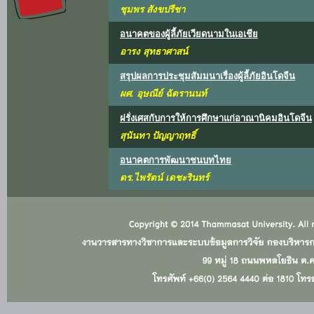
ชุมพร สังขปรีชา
อนาคตของผู้ลี้ภัยเวียดนามในเอเชีย
อารง สุทธาศาสน์
สรุปผลการประชุมสัมมนาเรื่องผู้ลี้ภัยอินโดจีน
ผศ. อุษณีย์ ฉัตรานนท์
ฝรั่งเศสกับการให้การศึกษาแก่อาณานิคมอินโดจีน
สุนันทา ปัญญาฤทธิ์
อนาคตการพัฒนาชนบทไทย
ดร.ไพรัตน์ เดชะรินทร์
เข้าสู่ระบบ